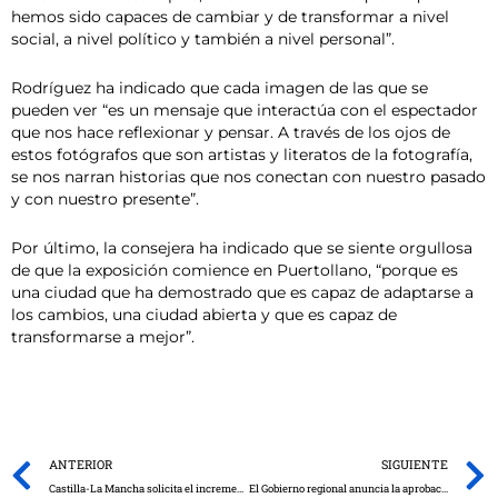
hemos sido capaces de cambiar y de transformar a nivel
social, a nivel político y también a nivel personal”.
Rodríguez ha indicado que cada imagen de las que se
pueden ver “es un mensaje que interactúa con el espectador
que nos hace reflexionar y pensar. A través de los ojos de
estos fotógrafos que son artistas y literatos de la fotografía,
se nos narran historias que nos conectan con nuestro pasado
y con nuestro presente”.
Por último, la consejera ha indicado que se siente orgullosa
de que la exposición comience en Puertollano, “porque es
una ciudad que ha demostrado que es capaz de adaptarse a
los cambios, una ciudad abierta y que es capaz de
transformarse a mejor”.
Prev
ANTERIOR
SIGUIENTE
Castilla-La Mancha solicita el incremento del caudal ecológico el Tajo hasta los 10,86 metros cúbicos por segundo en Aranjuez
El Gobierno regional anuncia la aprobación el 10 de noviembre del decreto de venta directa de Castilla-La Mancha