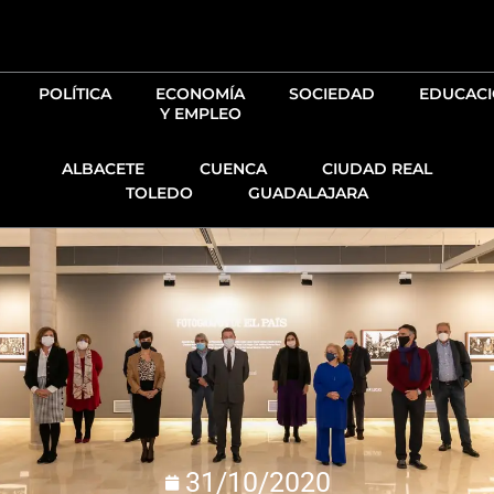
Ir
al
contenido
POLÍTICA
ECONOMÍA
SOCIEDAD
EDUCAC
Y EMPLEO
ALBACETE
CUENCA
CIUDAD REAL
TOLEDO
GUADALAJARA
31/10/2020