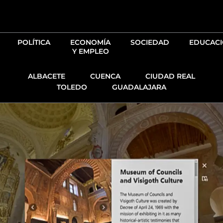
Ir
al
contenido
POLÍTICA
ECONOMÍA
SOCIEDAD
EDUCAC
Y EMPLEO
ALBACETE
CUENCA
CIUDAD REAL
TOLEDO
GUADALAJARA