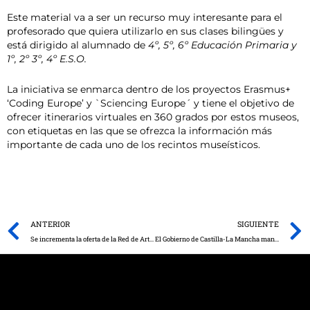
Este material va a ser un recurso muy interesante para el
profesorado que quiera utilizarlo en sus clases bilingües y
está dirigido al alumnado de
4º, 5º, 6º Educación Primaria y
1º, 2º 3º, 4º E.S.O.
La iniciativa se enmarca dentro de los proyectos Erasmus+
‘Coding Europe’ y `Sciencing Europe´ y tiene el objetivo de
ofrecer itinerarios virtuales en 360 grados por estos museos,
con etiquetas en las que se ofrezca la información más
importante de cada uno de los recintos museísticos.
Prev
ANTERIOR
SIGUIENTE
Se incrementa la oferta de la Red de Artes Escénicas y Musicales de Castilla-La Mancha este fin de semana
El Gobierno de Castilla-La Mancha manifiesta su enérgico rechazo ante el asesinato de una mujer en el municipio de Alovera por violencia de género