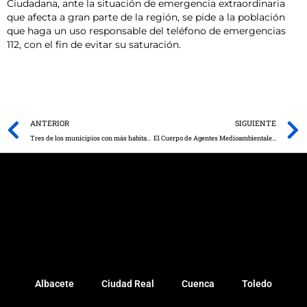
Ciudadana, ante la situación de emergencia extraordinaria
que afecta a gran parte de la región, se pide a la población
que haga un uso responsable del teléfono de emergencias
112, con el fin de evitar su saturación.
Prev
ANTERIOR
SIGUIENTE
Tres de los municipios con más habitantes de Castilla-La Mancha ya están en nivel 3 y mañana se evaluará la situación de otros tres
El Cuerpo de Agentes Medioambientales interviene en más de 25 incidencias urgentes en diferentes zonas rurales de la provincia de Albacete provocadas por el temporal “Filomena”
Albacete
Ciudad Real
Cuenca
Toledo