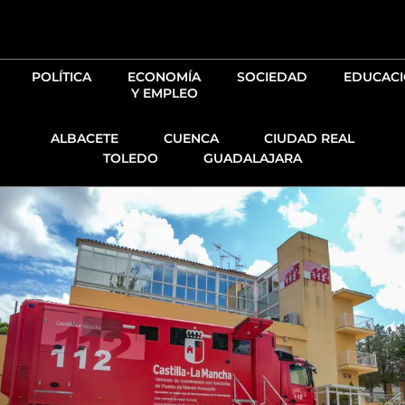
Ir
al
contenido
POLÍTICA
ECONOMÍA
SOCIEDAD
EDUCAC
Y EMPLEO
ALBACETE
CUENCA
CIUDAD REAL
TOLEDO
GUADALAJARA