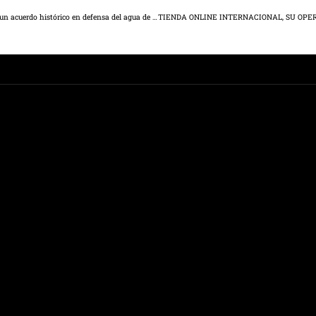
Núñez celebra que, gracias a su iniciativa, hoy la región firme un acuerdo histórico en defensa del agua de Castilla-La Mancha