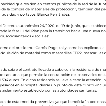
apacidad que residen en centros públicos de la red de la Ju
te de la compra de materiales de protección y también del pa
 Igualdad y portavoz, Blanca Fernández.
 Decreto autonómico 24/2020, de 19 de junio, que establece
rada la fase III del Plan para la transición hacia una nueva nor
s, sociosanitarios y sociales’.
ierno del presidente García-Page, tal y como ha explicado la 
a adquisición de material como mascarillas FFP2, mascarillas 
do sobre el contrato llevado a cabo con la residencia de may
d sanitaria, que permite la contratación de los servicios de 
594 euros. En dicha residencia se lleva a cabo la atención i
resados en el hospital desde un punto de vista clínico -inclu
aislamiento establecido por las autoridades sanitarias.
ancia de esta medida preventiva, ya que beneficia “a person