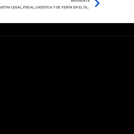
SIGUIENTE
TIENDA ONLINE INTERNACIONAL, SU OPERATIVA LEGAL, FISCAL, LOGÍSTICA Y DE VENTA EN EL ÚLTIMO IN-FEDA