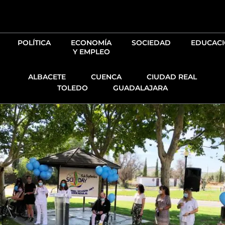
Ir
al
contenido
POLÍTICA
ECONOMÍA
SOCIEDAD
EDUCAC
Y EMPLEO
ALBACETE
CUENCA
CIUDAD REAL
TOLEDO
GUADALAJARA