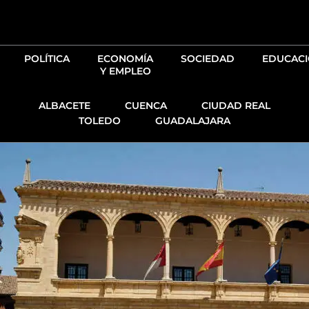
Ir
al
contenido
POLÍTICA
ECONOMÍA
SOCIEDAD
EDUCAC
Y EMPLEO
ALBACETE
CUENCA
CIUDAD REAL
TOLEDO
GUADALAJARA