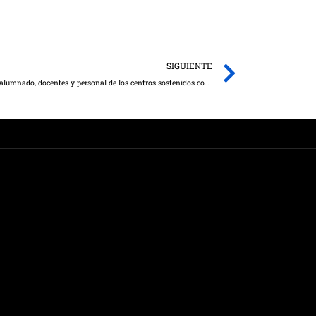
Next
SIGUIENTE
El Gobierno regional dotará de mascarillas al alumnado, docentes y personal de los centros sostenidos con fondos públicos el próximo curso