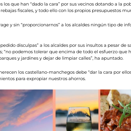
 los que han “dado la cara” por sus vecinos dotando a la pob
ebajas fiscales, y todo ello con los propios presupuestos mun
 Page y sin “proporcionarnos” a los alcaldes ningún tipo de 
dido disculpas” a los alcaldes por sus insultos a pesar de
rus; “no podemos tolerar que encima de todo el esfuerzo que
rques y jardines y dejar de limpiar calles”, ha apuntado.
 merecen los castellano-manchegos debe “dar la cara por ello
mientos para expropiar nuestros ahorros.