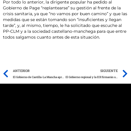
Por todo lo anterior, la dirigente popular ha pedido al
Gobierno de Page “replantearse” su gestión al frente de la
crisis sanitaria, ya que “no vamos por buen camino” y que las
medidas que se están tomando son “insuficientes y llegan
tarde”, y, al mismo, tiempo, le ha solicitado que escuche al
PP-CLM y a la sociedad castellano-manchega para que entre
todos salgamos cuanto antes de esta situación.
Prev
ANTERIOR
SIGUIENTE
El Gobierno de Castilla-La Mancha aprueba el Decreto de ayudas para el fomento del teletrabajo dirigidas a pymes y autónomos con asalariados
El Gobierno regional y la EOI firmarán un nuevo convenio de colaboración para la puesta en marcha de 17 espacios coworking en Castilla-La Mancha