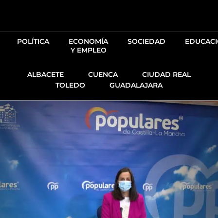
Ir
al
contenido
POLÍTICA
ECONOMÍA
SOCIEDAD
EDUCAC
Y EMPLEO
ALBACETE
CUENCA
CIUDAD REAL
TOLEDO
GUADALAJARA