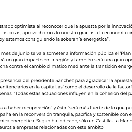
trado optimista al reconocer que la apuesta por la innovació
n las cosas, aprovechamos lo nuestro gracias a la economía c
y estamos consiguiendo la soberanía energética”.
mes de junio se va a someter a información pública el ‘Plan 
drá un gran impacto en la región y también será una gran o
lucha contra el cambio climático mediante la transición energé
resencia del presidente Sánchez para agradecer la apuesta 
nitenciarios en la capital, así como el desarrollo de la fact
eñas. “Todas estas actuaciones influyen en la cohesión del pa
a a haber recuperación” y ésta “será más fuerte de lo que p
paña en la reconversión tranquila, pacífica y sostenible con
mica energética. Según ha indicado, sólo en Castilla-La Manc
 euros a empresas relacionadas con este ámbito