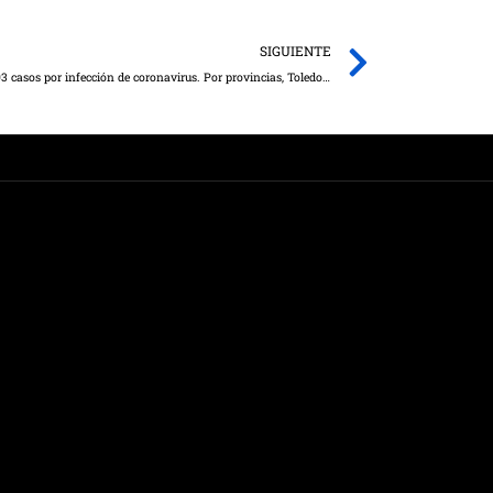
Next
SIGUIENTE
Durante el fin de semana se han registrado 493 casos por infección de coronavirus. Por provincias, Toledo ha registrado 208 casos, Ciudad Real 102, Guadalajara 94, Albacete 68 y Cuenca 21.