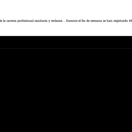
Núñez llevará el jueves al pleno de las Cortes la recuperación de la carrera profesional sanitaria y reclama a PSOE y Cs su apoyo: “Es de justicia”