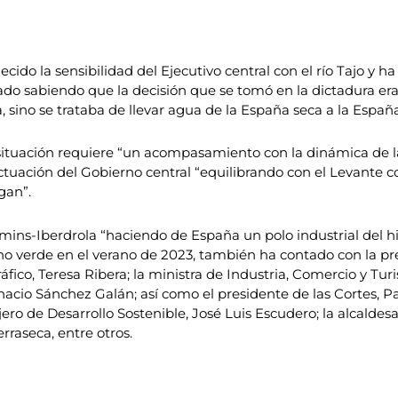
cido la sensibilidad del Ejecutivo central con el río Tajo y 
do sabiendo que la decisión que se tomó en la dictadura er
 sino se trataba de llevar agua de la España seca a la España
situación requiere “un acompasamiento con la dinámica de l
 actuación del Gobierno central “equilibrando con el Levante 
gan”.
mins-Iberdrola “haciendo de España un polo industrial del h
eno verde en el verano de 2023, también ha contado con la pr
áfico, Teresa Ribera; la ministra de Industria, Comercio y Tu
acio Sánchez Galán; así como el presidente de las Cortes, Pa
ro de Desarrollo Sostenible, José Luis Escudero; la alcaldesa
rraseca, entre otros.