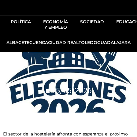
Ir
al
contenido
POLÍTICA
ECONOMÍA
SOCIEDAD
EDUCAC
Y EMPLEO
ALBACETE
CUENCA
CIUDAD REAL
TOLEDO
GUADALAJARA
15/05/2026
El sector de la hostelería afronta con esperanza el próximo