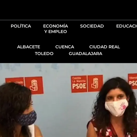
Ir
al
contenido
POLÍTICA
ECONOMÍA
SOCIEDAD
EDUCAC
Y EMPLEO
ALBACETE
CUENCA
CIUDAD REAL
TOLEDO
GUADALAJARA