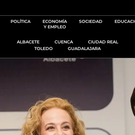
Ir
al
contenido
POLÍTICA
ECONOMÍA
SOCIEDAD
EDUCAC
Y EMPLEO
ALBACETE
CUENCA
CIUDAD REAL
TOLEDO
GUADALAJARA