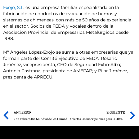
Exojo, S.L
. es una empresa familiar especializada en la
fabricación de conductos de evacuación de humos y
sistemas de chimeneas, con más de 50 años de experiencia
en el sector. Socios de FEDA y vocales dentro de la
Asociación Provincial de Empresarios Metalúrgicos desde
1988.
Mª Ángeles López-Exojo se suma a otras empresarias que ya
forman parte del Comité Ejecutivo de FEDA: Rosario
Jiménez, vicepresidenta, CEO de Seguridad Extin-Alba;
Antonia Pastrana, presidenta de AMEPAP; y Pilar Jiménez,
presidenta de APRECU.
Prev
ANTERIOR
SIGUIENTE
2 de Febrero Dia Mundial de los Humedales
Abiertas las inscripciones para la Ultramaratón de BTT Gigante Lagunas de Ruidera