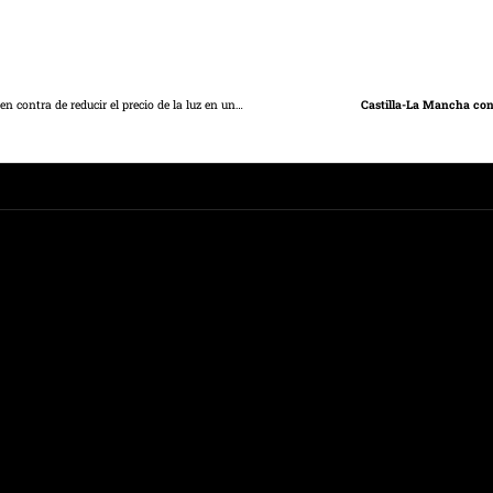
Guarinos afea a Page su “mala memoria” y recuerda que votó en contra de reducir el precio de la luz en un 20%
Castilla-La Mancha con