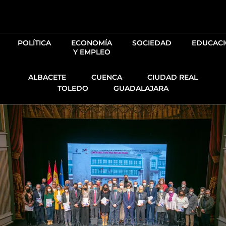
Ir
al
contenido
POLÍTICA
ECONOMÍA
SOCIEDAD
EDUCAC
Y EMPLEO
ALBACETE
CUENCA
CIUDAD REAL
TOLEDO
GUADALAJARA
18/01/2022