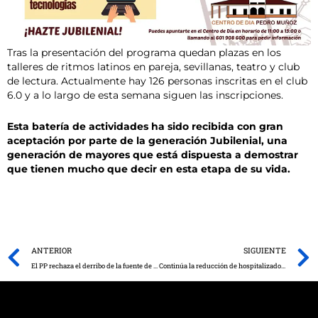
Tras la presentación del programa quedan plazas en los
talleres de ritmos latinos en pareja, sevillanas, teatro y club
de lectura. Actualmente hay 126 personas inscritas en el club
6.0 y a lo largo de esta semana siguen las inscripciones.
Esta batería de actividades ha sido recibida con gran
aceptación por parte de la generación Jubilenial, una
generación de mayores que está dispuesta a demostrar
que tienen mucho que decir en esta etapa de su vida.
Prev
ANTERIOR
SIGUIENTE
El PP rechaza el derribo de la fuente de la Plaza de la Constitución como consecuencia de la dejadez del equipo de Gobierno.
Continúa la reducción de hospitalizados por COVID-19 en Castilla-La Mancha