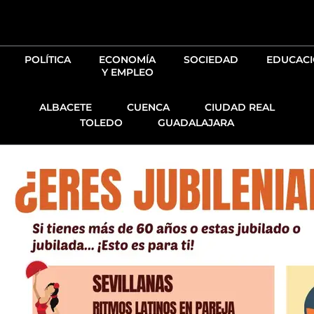
Ir
al
contenido
POLÍTICA
ECONOMÍA
SOCIEDAD
EDUCAC
Y EMPLEO
ALBACETE
CUENCA
CIUDAD REAL
TOLEDO
GUADALAJARA