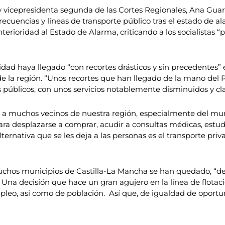
 vicepresidenta segunda de las Cortes Regionales, Ana Guar
s frecuencias y líneas de transporte público tras el estado de 
terioridad al Estado de Alarma, criticando a los socialistas 
d haya llegado “con recortes drásticos y sin precedentes” en
as de la región. “Unos recortes que han llegado de la mano del
 públicos, con unos servicios notablemente disminuidos y cl
r a muchos vecinos de nuestra región, especialmente del mun
ra desplazarse a comprar, acudir a consultas médicas, estudia
alternativa que se les deja a las personas es el transporte pr
chos municipios de Castilla-La Mancha se han quedado, “de 
 Una decisión que hace un gran agujero en la línea de flotac
pleo, así como de población. Así que, de igualdad de oportu