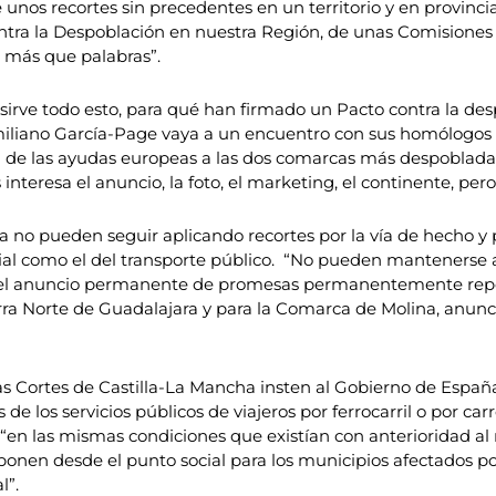
 unos recortes sin precedentes en un territorio y en provin
ntra la Despoblación en nuestra Región, de unas Comisiones 
 más que palabras”.
irve todo esto, para qué han firmado un Pacto contra la desp
iliano García-Page vaya a un encuentro con sus homólogos d
ra de las ayudas europeas a las dos comarcas más despoblada
 interesa el anuncio, la foto, el marketing, el continente, per
ña no pueden seguir aplicando recortes por la vía de hecho y 
cial como el del transporte público. “No pueden mantenerse 
ir en el anuncio permanente de promesas permanentemente re
ierra Norte de Guadalajara y para la Comarca de Molina, anun
las Cortes de Castilla-La Mancha insten al Gobierno de Españ
de los servicios públicos de viajeros por ferrocarril o por c
, “en las mismas condiciones que existían con anterioridad a
onen desde el punto social para los municipios afectados por 
l”.