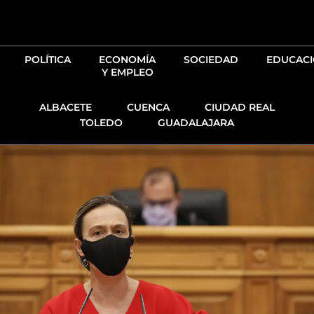
Ir
al
contenido
POLÍTICA
ECONOMÍA
SOCIEDAD
EDUCAC
Y EMPLEO
ALBACETE
CUENCA
CIUDAD REAL
TOLEDO
GUADALAJARA