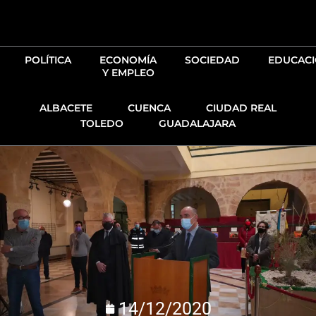
Ir
al
contenido
POLÍTICA
ECONOMÍA
SOCIEDAD
EDUCAC
Y EMPLEO
ALBACETE
CUENCA
CIUDAD REAL
TOLEDO
GUADALAJARA
14/12/2020