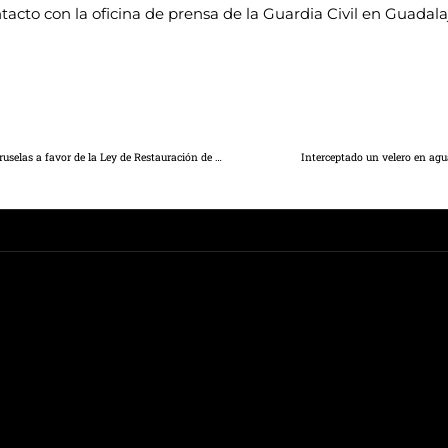
to con la oficina de prensa de la Guardia Civil en Guadalaja
Núñez lamenta que la portavoz del PSOE de Page votase en Bruselas a favor de la Ley de Restauración de la Naturaleza que supone un nuevo golpe al sector primario de la región
Interceptado un velero en agu