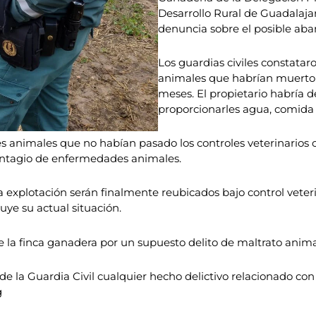
Desarrollo Rural de Guadalajar
denuncia sobre el posible aba
Los guardias civiles constata
animales que habrían muerto a
meses. El propietario habría d
proporcionarles agua, comida 
s animales que no habían pasado los controles veterinarios o
ontagio de enfermedades animales.
a explotación serán finalmente reubicados bajo control veter
tuye su actual situación.
de la finca ganadera por un supuesto delito de maltrato anima
e la Guardia Civil cualquier hecho delictivo relacionado con
g