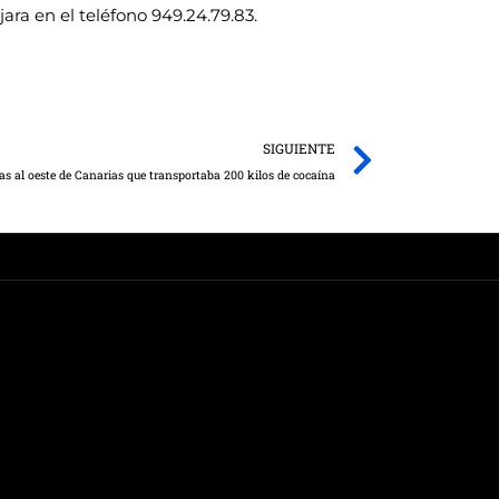
ra en el teléfono 949.24.79.83.
Next
SIGUIENTE
as al oeste de Canarias que transportaba 200 kilos de cocaína