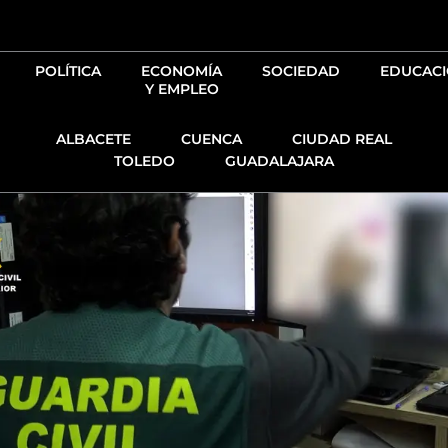
Ir
al
contenido
POLÍTICA
ECONOMÍA
SOCIEDAD
EDUCAC
Y EMPLEO
ALBACETE
CUENCA
CIUDAD REAL
TOLEDO
GUADALAJARA