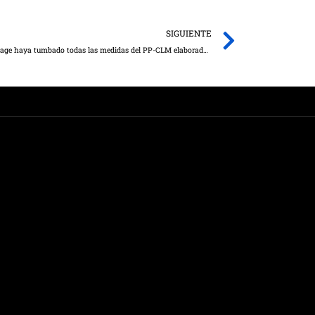
Next
SIGUIENTE
Merino lamenta que la `soberbia política´ de Page haya tumbado todas las medidas del PP-CLM elaboradas de la mano de la sociedad civil castellano-manchega