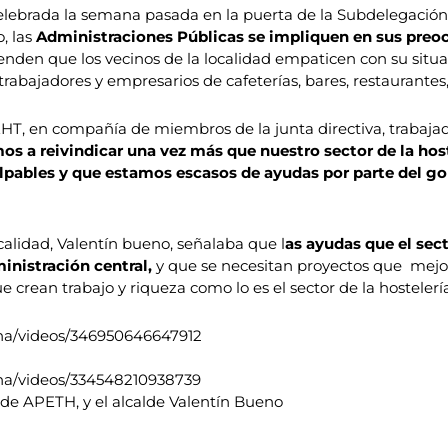
 celebrada la semana pasada en la puerta de la Subdelegaci
, las
Administraciones Públicas se impliquen en sus preoc
enden que los vecinos de la localidad empaticen con su situa
trabajadores y empresarios de cafeterías, bares, restaurantes,
T, en compañía de miembros de la junta directiva, trabajad
os a reivindicar una vez más que nuestro sector de la hos
ables y que estamos escasos de ayudas por parte del gob
calidad, Valentín bueno, señalaba que l
as ayudas que el sect
inistración central,
y que se necesitan proyectos que mejor
 crean trabajo y riqueza como lo es el sector de la hostelerí
ha/videos/346950646647912
ha/videos/334548210938739
de APETH, y el alcalde Valentín Bueno