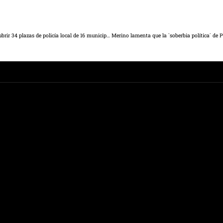
El próximo 19 de octubre comienza el proceso selectivo para cubrir 34 plazas de policía local de 16 municipios de la región, en el que participarán 446 aspirantes