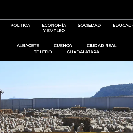
Ir
al
contenido
POLÍTICA
ECONOMÍA
SOCIEDAD
EDUCAC
Y EMPLEO
ALBACETE
CUENCA
CIUDAD REAL
TOLEDO
GUADALAJARA