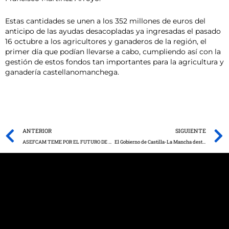
Estas cantidades se unen a los 352 millones de euros del
anticipo de las ayudas desacopladas ya ingresadas el pasado
16 octubre a los agricultores y ganaderos de la región, el
primer día que podían llevarse a cabo, cumpliendo así con la
gestión de estos fondos tan importantes para la agricultura y
ganadería castellanomanchega.
Prev
ANTERIOR
SIGUIENTE
ASEFCAM TEME POR EL FUTURO DE LA ECONOMÍA FORESTAL EN CASTILLA-LA MANCHA
El Gobierno de Castilla-La Mancha destina 6,8 millones de euros en 2020 para la protección y conservación de su medio natural