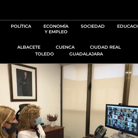
Ir
al
contenido
POLÍTICA
ECONOMÍA
SOCIEDAD
EDUCAC
Y EMPLEO
ALBACETE
CUENCA
CIUDAD REAL
TOLEDO
GUADALAJARA