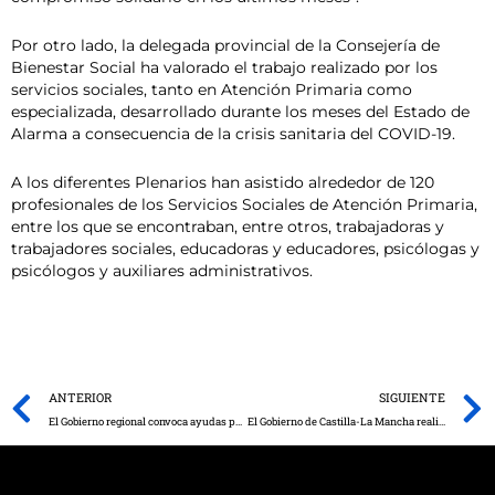
Por otro lado, la delegada provincial de la Consejería de
Bienestar Social ha valorado el trabajo realizado por los
servicios sociales, tanto en Atención Primaria como
especializada, desarrollado durante los meses del Estado de
Alarma a consecuencia de la crisis sanitaria del COVID-19.
A los diferentes Plenarios han asistido alrededor de 120
profesionales de los Servicios Sociales de Atención Primaria,
entre los que se encontraban, entre otros, trabajadoras y
trabajadores sociales, educadoras y educadores, psicólogas y
psicólogos y auxiliares administrativos.
Prev
ANTERIOR
SIGUIENTE
El Gobierno regional convoca ayudas para la puesta en marcha de planes de igualdad para empresas, entidades sin ánimo de lucro y entidades locales con un presupuesto de 125.000 euros.
El Gobierno de Castilla-La Mancha realiza modificaciones al decreto de nueva normalidad e incorpora nuevas medidas