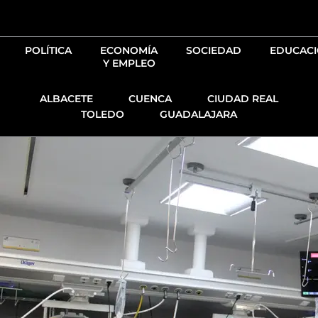
Ir
al
contenido
POLÍTICA
ECONOMÍA
SOCIEDAD
EDUCAC
Y EMPLEO
ALBACETE
CUENCA
CIUDAD REAL
TOLEDO
GUADALAJARA