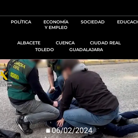
Ir
al
contenido
POLÍTICA
ECONOMÍA
SOCIEDAD
EDUCAC
Y EMPLEO
ALBACETE
CUENCA
CIUDAD REAL
TOLEDO
GUADALAJARA
06/02/2024