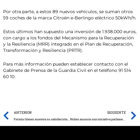
Por otra parte, a estos 89 nuevos vehículos, se suman otros
59 coches de la marca Citroën e-Berlingo eléctrico 50kWh/h.
Estos últimos han supuesto una inversión de 1.938.000 euros,
con cargo a los fondos del Mecanismo para la Recuperación
y la Resiliencia (MRR) integrado en el Plan de Recuperación,
Transformación y Resiliencia (PRTR).
Para más información pueden establecer contacto con el
Gabinete de Prensa de la Guardia Civil en el teléfono 91 514
60 10.
Prev
ANTERIOR
SIGUIENTE
Fermín Gómez muestra su satisfacción por el desarrollo de las fiestas de Valdeganga en el estreno de su declaración de Interés Turístico Regional
Núñez anuncia una iniciativa parlamentaria para que Gobierno, Junta y patronales firmen acuerdos y ayuden urgentemente a autónomos y pymes afectadas por la DANA