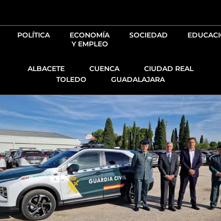
Ir
al
contenido
POLÍTICA
ECONOMÍA
SOCIEDAD
EDUCAC
Y EMPLEO
ALBACETE
CUENCA
CIUDAD REAL
TOLEDO
GUADALAJARA