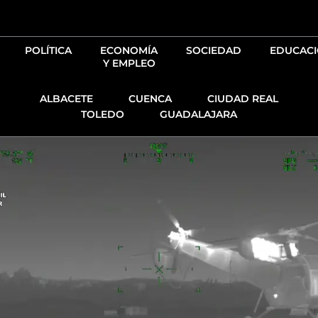
Ir
al
contenido
POLÍTICA
ECONOMÍA
SOCIEDAD
EDUCAC
Y EMPLEO
ALBACETE
CUENCA
CIUDAD REAL
TOLEDO
GUADALAJARA