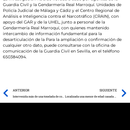
Guardia Civil y la Gendarmería Real Marroquí. Unidades de
Policía Judicial de Málaga y Cádiz y el Centro Regional de
Análisis e Inteligencia contra el Narcotráfico (CRAIN), con
apoyo del GAR y de la UHEL, junto a personal de la
Gendarmería Real Marroquí, con quienes mantenido
intercambio de información fundamental para la
desarticulación de la Para la ampliación o confirmación de
cualquier otro dato, puede consultarse con la oficina de
comunicación de la Guardia Civil en Sevilla, en el teléfono
650384094.
Prev
ANTERIOR
SIGUIENTE
Intervenida más de una tonelada de cocaína y detenidas 64 personas en las Islas Baleares
Localizada una menor de edad casada de forma forzosa y embarazada