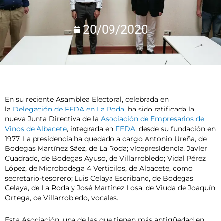
20/09/2020
En su reciente Asamblea Electoral, celebrada en
la
Delegación de FEDA en La Roda
, ha sido ratificada la
nueva Junta Directiva de la
Asociación de Empresarios de
Vinos de Albacete
, integrada en
FEDA
, desde su fundación en
1977. La presidencia ha quedado a cargo Antonio Ureña, de
Bodegas Martínez Sáez, de La Roda; vicepresidencia, Javier
Cuadrado, de Bodegas Ayuso, de Villarrobledo; Vidal Pérez
López, de Microbodega 4 Verticilos, de Albacete, como
secretario-tesorero; Luis Celaya Escribano, de Bodegas
Celaya, de La Roda y José Martínez Losa, de Viuda de Joaquín
Ortega, de Villarrobledo, vocales.
Esta Asociación, una de las que tienen más antigüedad en