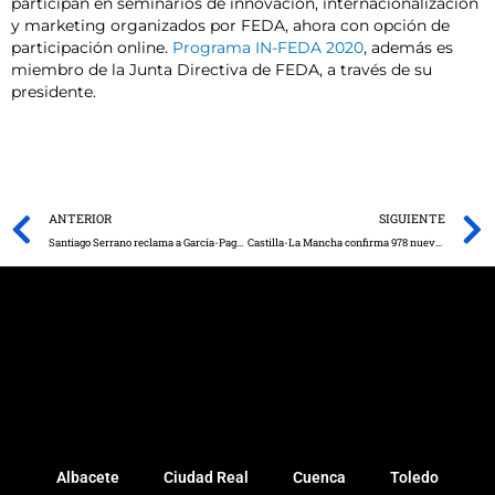
participan en seminarios de innovación, internacionalización
y marketing organizados por FEDA, ahora con opción de
participación online.
Programa IN-FEDA 2020
, además es
miembro de la Junta Directiva de FEDA, a través de su
presidente.
Prev
ANTERIOR
SIGUIENTE
Santiago Serrano reclama a García-Page una bajada generalizada de impuestos en Castilla-La Mancha para “equipararnos a la Comunidad de Madrid”
Castilla-La Mancha confirma 978 nuevos contagios por infección de coronavirus
Albacete
Ciudad Real
Cuenca
Toledo