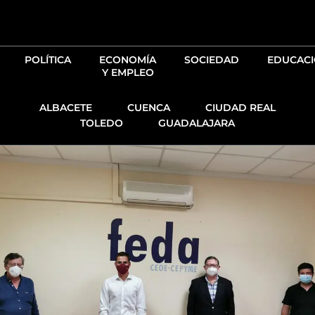
Ir
al
contenido
POLÍTICA
ECONOMÍA
SOCIEDAD
EDUCAC
Y EMPLEO
ALBACETE
CUENCA
CIUDAD REAL
TOLEDO
GUADALAJARA