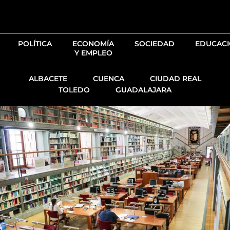
Ir
al
contenido
POLÍTICA
ECONOMÍA
SOCIEDAD
EDUCAC
Y EMPLEO
ALBACETE
CUENCA
CIUDAD REAL
TOLEDO
GUADALAJARA