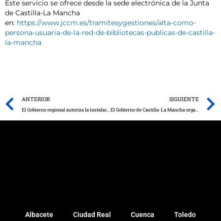
Este servicio se ofrece desde la sede electrónica de la Junta
de Castilla-La Mancha
en:
https://www.jccm.es/tramitesygestiones/alta-como-
persona-usuaria-de-la-red-de-bibliotecas-publicas-de-castilla-
la-mancha
Prev
ANTERIOR
SIGUIENTE
El Gobierno regional autoriza la instalación de tres plantas fotovoltaicas en Alcázar de San Juan con una inversión de más de 73 millones de euros
El Gobierno de Castilla-La Mancha organiza dos nuevas ediciones del curso de formación en prevención y manejo del pie diabético
Albacete
Ciudad Real
Cuenca
Toledo