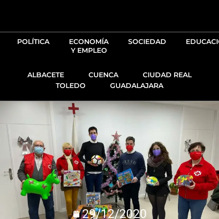
Ir
al
contenido
POLÍTICA
ECONOMÍA
SOCIEDAD
EDUCAC
Y EMPLEO
ALBACETE
CUENCA
CIUDAD REAL
TOLEDO
GUADALAJARA
29/12/2020