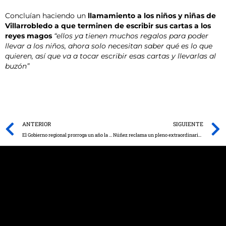
Concluían haciendo un
llamamiento a los niños y niñas de
Villarrobledo a que terminen de escribir sus cartas a los
reyes magos
“ellos ya tienen muchos regalos para poder
llevar a los niños, ahora solo necesitan saber qué es lo que
quieren, así que va a tocar escribir esas cartas y llevarlas al
buzón”
Prev
ANTERIOR
SIGUIENTE
El Gobierno regional prorroga un año la flexibilización para aplazar y fraccionar deudas tributarias al objeto de mantener la inyección de liquidez en la economía
Núñez reclama un pleno extraordinario para aprobar de manera urgente ayudas para rescatar a la hostelería, al turismo, a los autónomos y al pequeño comercio regional