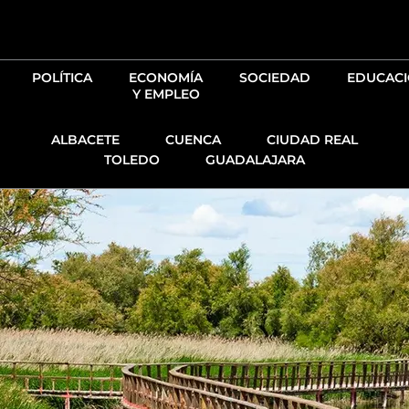
Ir
al
contenido
POLÍTICA
ECONOMÍA
SOCIEDAD
EDUCAC
Y EMPLEO
ALBACETE
CUENCA
CIUDAD REAL
TOLEDO
GUADALAJARA