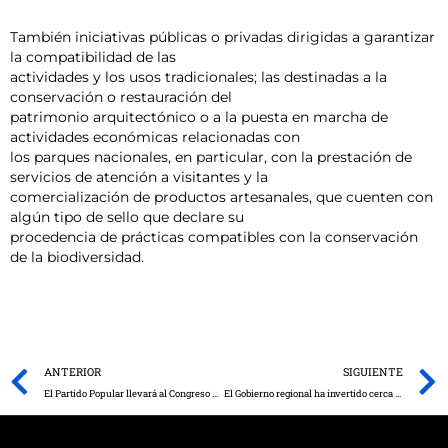
También iniciativas públicas o privadas dirigidas a garantizar
la compatibilidad de las
actividades y los usos tradicionales; las destinadas a la
conservación o restauración del
patrimonio arquitectónico o a la puesta en marcha de
actividades económicas relacionadas con
los parques nacionales, en particular, con la prestación de
servicios de atención a visitantes y la
comercialización de productos artesanales, que cuenten con
algún tipo de sello que declare su
procedencia de prácticas compatibles con la conservación
de la biodiversidad.
Prev
ANTERIOR
SIGUIENTE
El Partido Popular llevará al Congreso de los Diputados los daños provocados por la sobrepoblación de conejos en Castilla-La Mancha.
El Gobierno regional ha invertido cerca de 16 millones de euros en equipamiento de alta tecnología para el Complejo Hospitalario Universitario de Albacete.