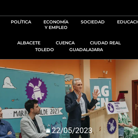
Ir
al
contenido
POLÍTICA
ECONOMÍA
SOCIEDAD
EDUCAC
Y EMPLEO
ALBACETE
CUENCA
CIUDAD REAL
TOLEDO
GUADALAJARA
22/05/2023