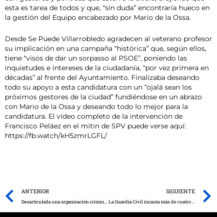
esta es tarea de todos y que, “sin duda” encontraría hueco en
la gestión del Equipo encabezado por Mario de la Ossa.
Desde Se Puede Villarrobledo agradecen al veterano profesor
su implicación en una campaña “histórica” que, según ellos,
tiene “visos de dar un sorpasso al PSOE”, poniendo las
inquietudes e intereses de la ciudadanía, “por vez primera en
décadas” al frente del Ayuntamiento. Finalizaba deseando
todo su apoyo a esta candidatura con un “ojalá sean los
próximos gestores de la ciudad” fundiéndose en un abrazo
con Mario de la Ossa y deseando todo lo mejor para la
candidatura. El vídeo completo de la intervención de
Francisco Peláez en el mitin de SPV puede verse aquí:
https://fb.watch/kH5zmrLGFL/
Prev
ANTERIOR
SIGUIENTE
Desarticulada una organización criminal dedicada al cultivo de marihuana indoor en Castellón
La Guardia Civil incauta más de cuatro toneladas de hachís en una angulera varada en el río Guadalquivir