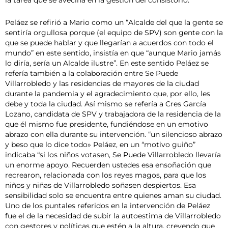
la tarea que se avecina en la gestión del consistorio.
Peláez se refirió a Mario como un “Alcalde del que la gente se
sentiría orgullosa porque (el equipo de SPV) son gente con la
que se puede hablar y que llegarían a acuerdos con todo el
mundo” en este sentido, insistía en que “aunque Mario jamás
lo diría, sería un Alcalde ilustre”. En este sentido Peláez se
refería también a la colaboración entre Se Puede
Villarrobledo y las residencias de mayores de la ciudad
durante la pandemia y el agradecimiento que, por ello, les
debe y toda la ciudad. Así mismo se refería a Cres García
Lozano, candidata de SPV y trabajadora de la residencia de la
que él mismo fue presidente, fundiéndose en un emotivo
abrazo con ella durante su intervención. “un silencioso abrazo
y beso que lo dice todo» Peláez, en un “motivo guiño”
indicaba “si los niños votasen, Se Puede Villarrobledo llevaría
un enorme apoyo. Recuerden ustedes esa ensoñación que
recrearon, relacionada con los reyes magos, para que los
niños y niñas de Villarrobledo soñasen despiertos. Esa
sensibilidad solo se encuentra entre quienes aman su ciudad.
Uno de los puntales referidos en la intervención de Peláez
fue el de la necesidad de subir la autoestima de Villarrobledo
con gestores y políticas que estén a la altura, creyendo que