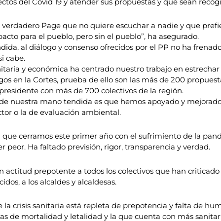
ectos del Covid 19 y atender sus propuestas y que sean recog
verdadero Page que no quiere escuchar a nadie y que prefie
 pacto para el pueblo, pero sin el pueblo”, ha asegurado.
ida, al diálogo y consenso ofrecidos por el PP no ha frenado
i cabe.
nitaria y económica ha centrado nuestro trabajo en estrechar
gos en la Cortes, prueba de ello son las más de 200 propuesta
esidente con más de 700 colectivos de la región.
e nuestra mano tendida es que hemos apoyado y mejorado l
ector o la de evaluación ambiental.
, ya que cerramos este primer año con el sufrimiento de la p
 peor. Ha faltado previsión, rigor, transparencia y verdad.
ctitud prepotente a todos los colectivos que han criticado su
cidos, a los alcaldes y alcaldesas.
la crisis sanitaria está repleta de prepotencia y falta de hu
 de mortalidad y letalidad y la que cuenta con más sanitar