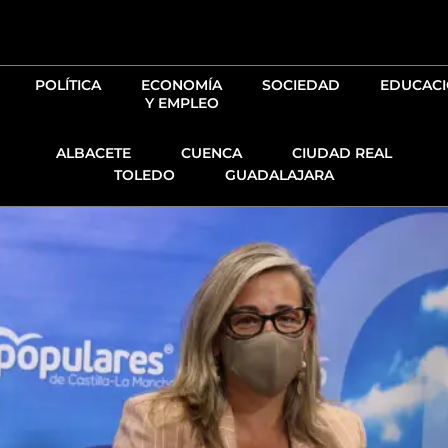
Ir
al
contenido
POLÍTICA
ECONOMÍA
SOCIEDAD
EDUCAC
Y EMPLEO
ALBACETE
CUENCA
CIUDAD REAL
TOLEDO
GUADALAJARA