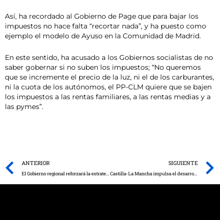
Así, ha recordado al Gobierno de Page que para bajar los
impuestos no hace falta “recortar nada”, y ha puesto como
ejemplo el modelo de Ayuso en la Comunidad de Madrid.
En este sentido, ha acusado a los Gobiernos socialistas de no
saber gobernar si no suben los impuestos; “No queremos
que se incremente el precio de la luz, ni el de los carburantes,
ni la cuota de los autónomos, el PP-CLM quiere que se bajen
los impuestos a las rentas familiares, a las rentas medias y a
las pymes”.
Prev
ANTERIOR
SIGUIENTE
El Gobierno regional reforzará la estrategia educativa para atender al alumnado vulnerable con la contratación de 1.146 docentes de forma extraordinaria
Castilla-La Mancha impulsa el desarrollo económico sostenible en el medio rural apoyando a la industria agroalimentaria con 250 millones de euros