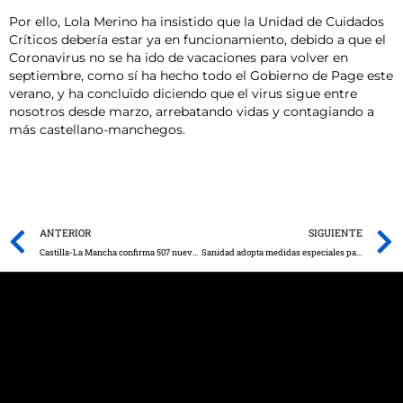
Por ello, Lola Merino ha insistido que la Unidad de Cuidados
Críticos debería estar ya en funcionamiento, debido a que el
Coronavirus no se ha ido de vacaciones para volver en
septiembre, como sí ha hecho todo el Gobierno de Page este
verano, y ha concluido diciendo que el virus sigue entre
nosotros desde marzo, arrebatando vidas y contagiando a
más castellano-manchegos.
Prev
ANTERIOR
SIGUIENTE
Castilla-La Mancha confirma 507 nuevos casos por infección de coronavirus
Sanidad adopta medidas especiales para la localidad ciudadrealeña de Alcoba de los Montes