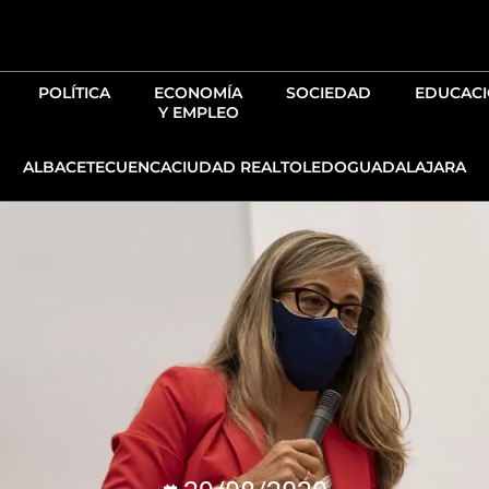
Ir
al
contenido
POLÍTICA
ECONOMÍA
SOCIEDAD
EDUCAC
Y EMPLEO
ALBACETE
CUENCA
CIUDAD REAL
TOLEDO
GUADALAJARA