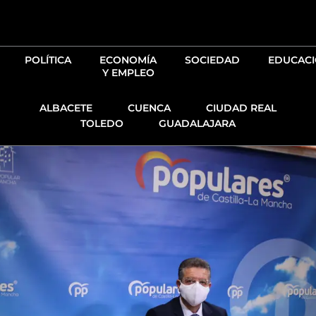
Ir
al
contenido
POLÍTICA
ECONOMÍA
SOCIEDAD
EDUCAC
Y EMPLEO
ALBACETE
CUENCA
CIUDAD REAL
TOLEDO
GUADALAJARA