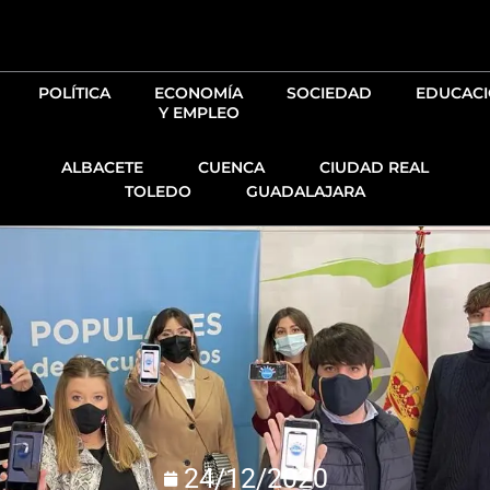
Ir
al
contenido
POLÍTICA
ECONOMÍA
SOCIEDAD
EDUCAC
Y EMPLEO
ALBACETE
CUENCA
CIUDAD REAL
TOLEDO
GUADALAJARA
24/12/2020