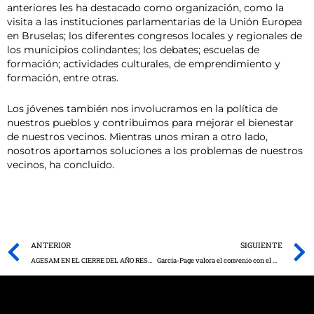
anteriores les ha destacado como organización, como la
visita a las instituciones parlamentarias de la Unión Europea
en Bruselas; los diferentes congresos locales y regionales de
los municipios colindantes; los debates; escuelas de
formación; actividades culturales, de emprendimiento y
formación, entre otras.
Los jóvenes también nos involucramos en la política de
nuestros pueblos y contribuimos para mejorar el bienestar
de nuestros vecinos. Mientras unos miran a otro lado,
nosotros aportamos soluciones a los problemas de nuestros
vecinos, ha concluido.
Prev
ANTERIOR
SIGUIENTE
AGESAM EN EL CIERRE DEL AÑO RESALTA LA PROFESIONALIDAD DEL SECTOR Y LA LUCHA CONTRA EL INTRUSISMO
García-Page valora el convenio con el Ministerio de Defensa como “una oportunidad para muchas familias” de Ciudad Real en materia de vivienda