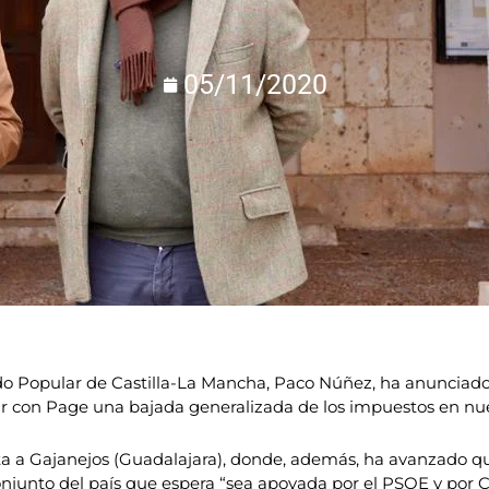
05/11/2020
tido Popular de Castilla-La Mancha, Paco Núñez, ha anuncia
ar con Page una bajada generalizada de los impuestos en nues
ita a Gajanejos (Guadalajara), donde, además, ha avanzado 
onjunto del país que espera “sea apoyada por el PSOE y por 