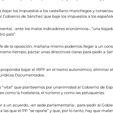
ajar los impuestos a los castellano-manchegos y consensuar e
r al Gobierno de Sánchez que baje los impuestos a los españole
amental, -ante los malos indicadores económicos-, “una baja
ro país”.
efe de la oposición, mañana mismo podemos llegar a un conse
 mismo tiempo, pactar unas directrices claras para pedir a S
propondrá bajar el IRPF en el tramo autonómico, eliminar e
Jurídicos Documentados.
 “vital” que planteemos por unanimidad al Gobierno de Españ
s como la hostelería, el turismo y como las peluquerías.
ar a un acuerdo, -en sede parlamentaria-, para pedir al Gob
 a las que el PP “se opone” y que, por lo tanto, hay que mate