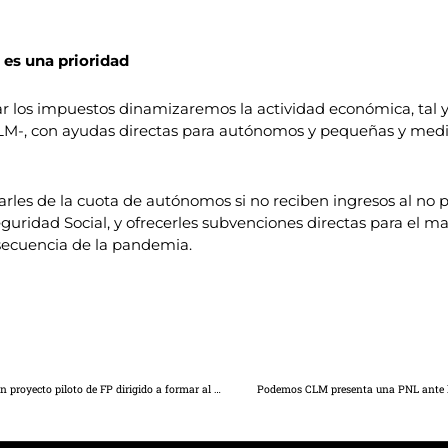
 es una prioridad
 los impuestos dinamizaremos la actividad económica, tal 
LM-, con ayudas directas para autónomos y pequeñas y media
rles de la cuota de autónomos si no reciben ingresos al no p
 Seguridad Social, y ofrecerles subvenciones directas para el
ecuencia de la pandemia.
El Gobierno regional implantará en seis centros de la región un proyecto piloto de FP dirigido a formar al alumnado en ciberseguridad y digitalización industrial
Podemos CLM presenta una PNL ante las