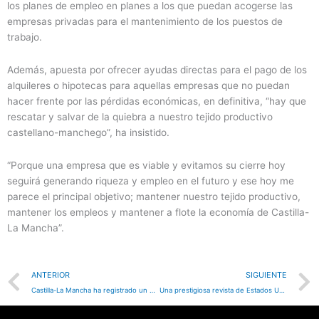
los planes de empleo en planes a los que puedan acogerse las
empresas privadas para el mantenimiento de los puestos de
trabajo.
Además, apuesta por ofrecer ayudas directas para el pago de los
alquileres o hipotecas para aquellas empresas que no puedan
hacer frente por las pérdidas económicas, en definitiva, “hay que
rescatar y salvar de la quiebra a nuestro tejido productivo
castellano-manchego”, ha insistido.
“Porque una empresa que es viable y evitamos su cierre hoy
seguirá generando riqueza y empleo en el futuro y ese hoy me
parece el principal objetivo; mantener nuestro tejido productivo,
mantener los empleos y mantener a flote la economía de Castilla-
La Mancha”.
Prev
ANTERIOR
SIGUIENTE
Castilla-La Mancha ha registrado un descenso de 393 casos por COVID-19, así como de hospitalizados en cama convencional en una semana
Una prestigiosa revista de Estados Unidos publica un vídeo sobre el empleo de simuladores quirúrgicos en el Hospital Mancha Centro