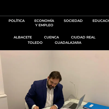
Ir
al
contenido
POLÍTICA
ECONOMÍA
SOCIEDAD
EDUCAC
Y EMPLEO
ALBACETE
CUENCA
CIUDAD REAL
TOLEDO
GUADALAJARA