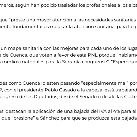
ros, según han podido trasladar los profesionales a los alca
que “preste una mayor atención a las necesidades sanitarias 
emento fundamental es mejorar la atención sanitaria, para l
 un mapa sanitaria con las mejoras para cada uno de los luga
ia de Cuenca, que voten a favor de esta PNL porque “hablamo
dios materiales para la Serranía conquense”. “Espero que 
es como Cuenca lo estén pasando “especialmente mal” por la
P, con el presidente Pablo Casado a la cabeza, está trabajand
 Congreso de los Diputados, desde el Senado o desde las Corte
s’ destacan la aplicación de una bajada del IVA al 4% para el 
ue “presione” a Sánchez para que se produzca esta bajada d