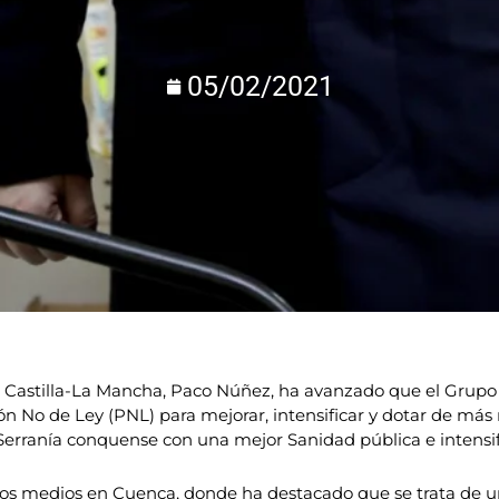
05/02/2021
e Castilla-La Mancha, Paco Núñez, ha avanzado que el Grupo
ón No de Ley (PNL) para mejorar, intensificar y dotar de más
 Serranía conquense con una mejor Sanidad pública e intensif
 los medios en Cuenca, donde ha destacado que se trata de 