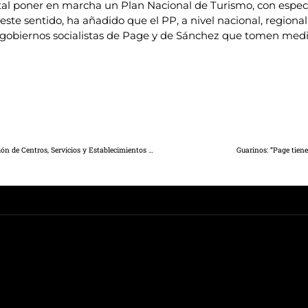
 poner en marcha un Plan Nacional de Turismo, con especia
te sentido, ha añadido que el PP, a nivel nacional, regional 
los gobiernos socialistas de Page y de Sánchez que tomen med
El Gobierno de Castilla-La Mancha publica el Plan de Inspección de Centros, Servicios y Establecimientos Sanitarios para 2021
Guarinos: “Page tiene