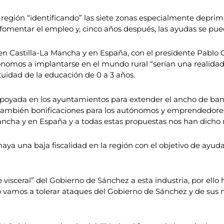
a región “identificando” las siete zonas especialmente depri
 fomentar el empleo y, cinco años después, las ayudas se pued
 Castilla-La Mancha y en España, con el presidente Pablo C
ónomos a implantarse en el mundo rural “serían una realidad”
tuidad de la educación de 0 a 3 años.
apoyada en los ayuntamientos para extender el ancho de ba
también bonificaciones para los autónomos y emprendedores
ancha y en España y a todas estas propuestas nos han dicho 
 una baja fiscalidad en la región con el objetivo de ayudar 
ue visceral” del Gobierno de Sánchez a esta industria, por ell
vamos a tolerar ataques del Gobierno de Sánchez y de sus mi