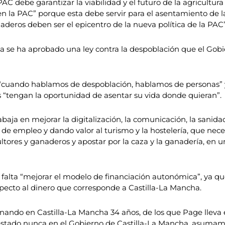
 debe garantizar la viabilidad y el futuro de la agricultura
en la PAC” porque esta debe servir para el asentamiento de l
naderos deben ser el epicentro de la nueva política de la PAC”
se ha aprobado una ley contra la despoblación que el Gobier
cuando hablamos de despoblación, hablamos de personas” y 
as “tengan la oportunidad de asentar su vida donde quieran”.
baja en mejorar la digitalización, la comunicación, la sanid
 de empleo y dando valor al turismo y la hostelería, que nece
ultores y ganaderos y apostar por la caza y la ganadería, en u
ce falta “mejorar el modelo de financiación autonómica”, ya q
pecto al dinero que corresponde a Castilla-La Mancha.
ndo en Castilla-La Mancha 34 años, de los que Page lleva en
stado nunca en el Gobierno de Castilla-La Mancha, asumamos