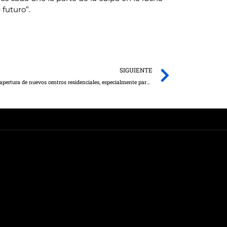
 futuro”.
Next
SIGUIENTE
El Gobierno regional apoya la construcción y apertura de nuevos centros residenciales, especialmente para personas mayores en el mundo rural