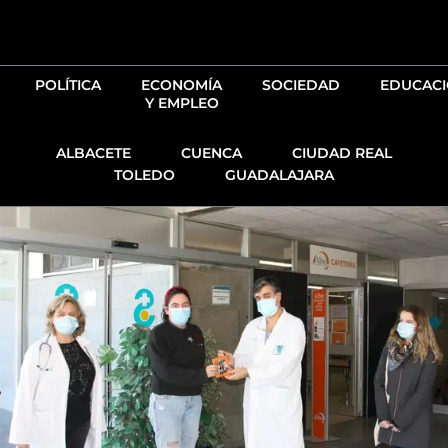
Ir
al
contenido
POLÍTICA
ECONOMÍA
SOCIEDAD
EDUCAC
Y EMPLEO
ALBACETE
CUENCA
CIUDAD REAL
TOLEDO
GUADALAJARA