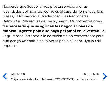
Recuerda que Socuéllamos presta servicio a otras
localidades colindantes, como es el caso de Tomelloso, Las
Mesas, El Provencio, El Pedernoso, Las Pedroñeras,
Belmonte, Villaescusa de Haro y Pedro Muñoz, entre otras.
“
Es necesario que se agilicen las negociaciones de
manera urgente para que haya personal en la ventanilla.
Seguiremos instando a la administración competente para
que ponga una solución lo antes posible”, concluye la edil
popular.
Prev
ANTERIOR
SIGUIENTE
El Ayuntamiento de Villarrobledo gestiona los más de 6.000 kilos de comida de la segunda remesa recibida en el banco de alimentos.
UGT y FADEMUR: conciliación, titularidad compartida e igualdad real y efectiva