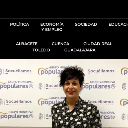
Ir
al
contenido
POLÍTICA
ECONOMÍA
SOCIEDAD
EDUCAC
Y EMPLEO
ALBACETE
CUENCA
CIUDAD REAL
TOLEDO
GUADALAJARA