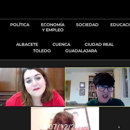
Ir
al
contenido
POLÍTICA
ECONOMÍA
SOCIEDAD
EDUCAC
Y EMPLEO
ALBACETE
CUENCA
CIUDAD REAL
TOLEDO
GUADALAJARA
07/12/2020