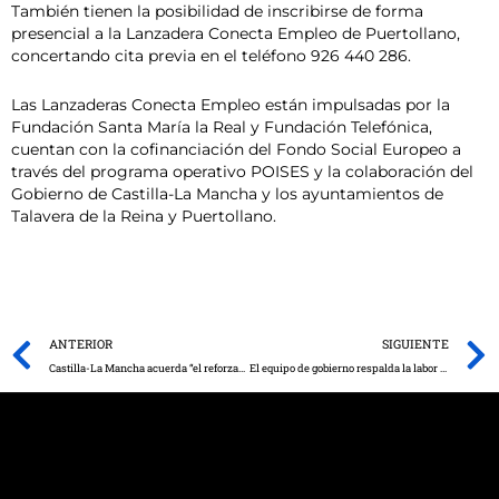
También tienen la posibilidad de inscribirse de forma
presencial a la Lanzadera Conecta Empleo de Puertollano,
concertando cita previa en el teléfono 926 440 286.
Las Lanzaderas Conecta Empleo están impulsadas por la
Fundación Santa María la Real y Fundación Telefónica,
cuentan con la cofinanciación del Fondo Social Europeo a
través del programa operativo POISES y la colaboración del
Gobierno de Castilla-La Mancha y los ayuntamientos de
Talavera de la Reina y Puertollano.
Prev
ANTERIOR
SIGUIENTE
Castilla-La Mancha acuerda “el reforzamiento de los mecanismos de coordinación” con Madrid y Castilla y León en la lucha contra la pandemia
El equipo de gobierno respalda la labor de los conserjes de los colegios en el inicio del curso escolar.