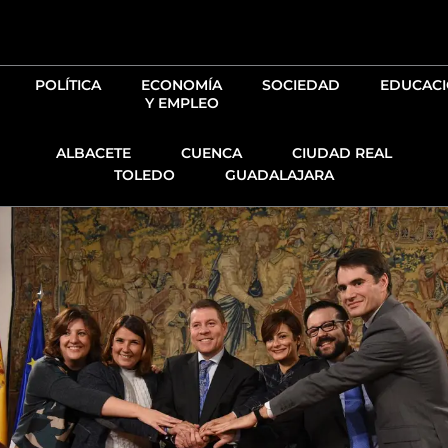
Ir
al
contenido
POLÍTICA
ECONOMÍA
SOCIEDAD
EDUCAC
Y EMPLEO
ALBACETE
CUENCA
CIUDAD REAL
TOLEDO
GUADALAJARA