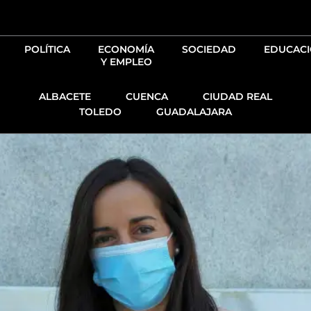
Ir
al
contenido
POLÍTICA
ECONOMÍA
SOCIEDAD
EDUCAC
Y EMPLEO
ALBACETE
CUENCA
CIUDAD REAL
TOLEDO
GUADALAJARA