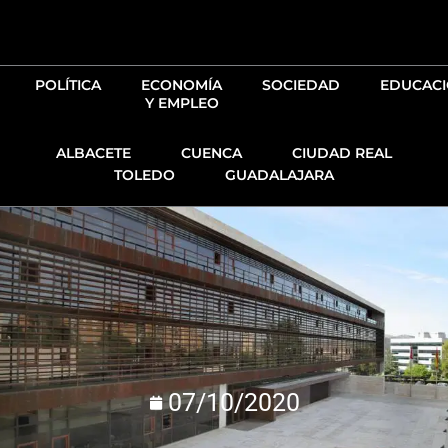
Ir
al
contenido
POLÍTICA
ECONOMÍA
SOCIEDAD
EDUCAC
Y EMPLEO
ALBACETE
CUENCA
CIUDAD REAL
TOLEDO
GUADALAJARA
07/10/2020