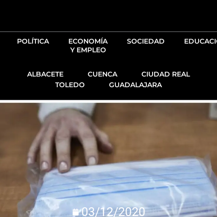
Ir
al
contenido
POLÍTICA
ECONOMÍA
SOCIEDAD
EDUCAC
Y EMPLEO
ALBACETE
CUENCA
CIUDAD REAL
TOLEDO
GUADALAJARA
03/12/2020