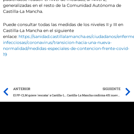
generalizadas en el resto de la Comunidad Autónoma de
Castilla-La Mancha.
Puede consultar todas las medidas de los niveles II y III en
Castilla-La Mancha en el siguiente
enlace:
https://sanidad.castillalamancha.es/ciudadanos/enferm
infecciosas/coronavirus/transicion-hacia-una-nueva-
normalidad/medidas-especiales-de-contencion-frente-covid-
19
Prev
ANTERIOR
SIGUIENTE
El PP-CLM quiere `rescatar´ a Castilla-La Mancha con 514 millones de euros en enmiendas a los presupuestos regionales
Castilla-La Mancha confirma 451 nuevos casos por infección de coronavirus