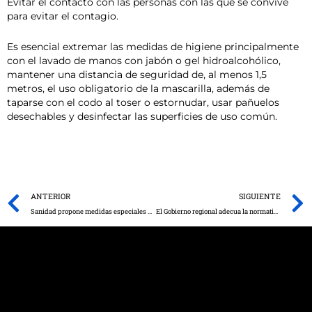
Evitar el contacto con las personas con las que se convive
para evitar el contagio.
Es esencial extremar las medidas de higiene principalmente
con el lavado de manos con jabón o gel hidroalcohólico,
mantener una distancia de seguridad de, al menos 1,5
metros, el uso obligatorio de la mascarilla, además de
taparse con el codo al toser o estornudar, usar pañuelos
desechables y desinfectar las superficies de uso común.
Prev
ANTERIOR
SIGUIENTE
Sanidad propone medidas especiales para las localidades toledanas de Fuensalida y La Nava de Ricomalillo y las guadalajareñas de Azuqueca de Henares y Marchamalo ante el aumento de casos por coronavirus
El Gobierno regional adecua la normativa de las enseñanzas de idiomas de Régimen Especial a la nueva realidad provocada por el COVID-19