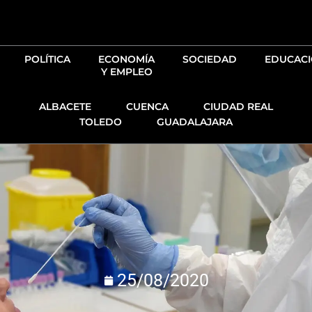
Ir
al
contenido
POLÍTICA
ECONOMÍA
SOCIEDAD
EDUCAC
Y EMPLEO
ALBACETE
CUENCA
CIUDAD REAL
TOLEDO
GUADALAJARA
25/08/2020