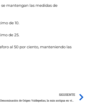
que se mantengan las medidas de
ximo de 10.
ximo de 25.
aforo al 50 por ciento, manteniendo las
Next
SIGUIENTE
Acuerdo en el seno de la Junta Directiva de la Denominación de Origen Valdepeñas, la más antigua en vino de Castilla-La Mancha